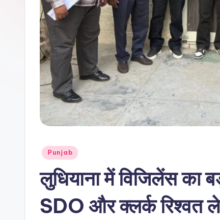
r
n
a
m
a
Posted
Punjab
in
लुधियाना में विजिलेंस का
SDO और क्लर्क रिश्वत लेत