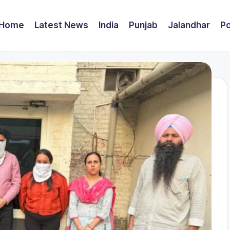
Home
Latest News
India
Punjab
Jalandhar
Po