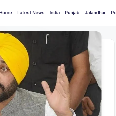
Home
Latest News
India
Punjab
Jalandhar
Po