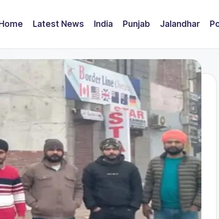
Home
Latest News
India
Punjab
Jalandhar
Po