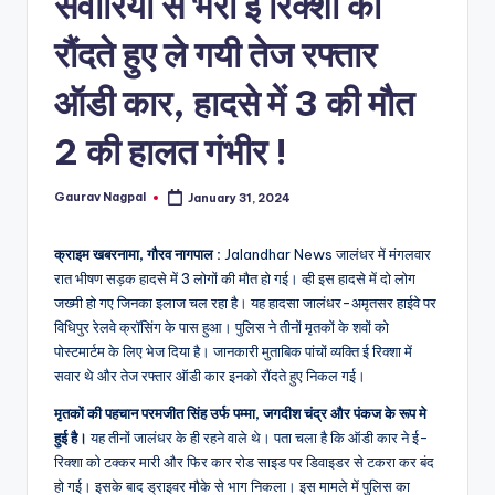
सवारियों से भरी ई रिक्शा को
a
m
रौंदते हुए ले गयी तेज रफ्तार
a
ऑडी कार, हादसे में 3 की मौत
2 की हालत गंभीर !
Gaurav Nagpal
January 31, 2024
Posted
by
क्राइम खबरनामा, गौरव नागपाल :
Jalandhar News जालंधर में मंगलवार
रात भीषण सड़क हादसे में 3 लोगों की मौत हो गई। व्ही इस हादसे में दो लोग
जख्मी हो गए जिनका इलाज चल रहा है। यह हादसा जालंधर-अमृतसर हाईवे पर
विधिपुर रेलवे क्रॉसिंग के पास हुआ। पुलिस ने तीनों मृतकों के शवों को
पोस्टमार्टम के लिए भेज दिया है। जानकारी मुताबिक पांचों व्यक्ति ई रिक्शा में
सवार थे और तेज रफ्तार ऑडी कार इनको रौंदते हुए निकल गई।
मृतकों की पहचान परमजीत सिंह उर्फ पम्मा, जगदीश चंद्र और पंकज के रूप मे
हुई है।
यह तीनों जालंधर के ही रहने वाले थे। पता चला है कि ऑडी कार ने ई-
रिक्शा को टक्कर मारी और फिर कार रोड साइड पर डिवाइडर से टकरा कर बंद
हो गई। इसके बाद ड्राइवर मौके से भाग निकला। इस मामले में पुलिस का