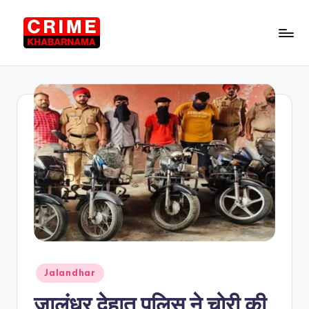
Skip
to
C
Punjab
content
News
ri
in
m
Hindi,
Local
e
News
K
h
a
b
a
r
Posted
Jalandhar
n
in
जालंधर देहात पुलिस ने चोरी की