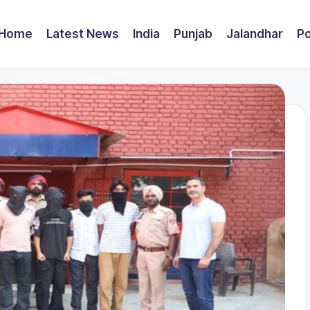
Home
Latest News
India
Punjab
Jalandhar
Po