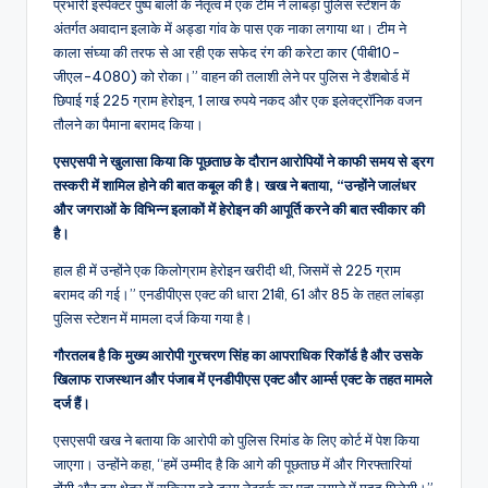
प्रभारी इंस्पेक्टर पुष्प बाली के नेतृत्व में एक टीम ने लांबड़ा पुलिस स्टेशन के
अंतर्गत अवादान इलाके में अड्डा गांव के पास एक नाका लगाया था। टीम ने
काला संघ्या की तरफ से आ रही एक सफेद रंग की करेटा कार (पीबी10-
जीएल-4080) को रोका।” वाहन की तलाशी लेने पर पुलिस ने डैशबोर्ड में
छिपाई गई 225 ग्राम हेरोइन, 1 लाख रुपये नकद और एक इलेक्ट्रॉनिक वजन
तौलने का पैमाना बरामद किया।
एसएसपी ने खुलासा किया कि पूछताछ के दौरान आरोपियों ने काफी समय से ड्रग
तस्करी में शामिल होने की बात कबूल की है। ​​खख ने बताया, “उन्होंने जालंधर
और जगराओं के विभिन्न इलाकों में हेरोइन की आपूर्ति करने की बात स्वीकार की
है।
हाल ही में उन्होंने एक किलोग्राम हेरोइन खरीदी थी, जिसमें से 225 ग्राम
बरामद की गई।” एनडीपीएस एक्ट की धारा 21बी, 61 और 85 के तहत लांबड़ा
पुलिस स्टेशन में मामला दर्ज किया गया है।
गौरतलब है कि मुख्य आरोपी गुरचरण सिंह का आपराधिक रिकॉर्ड है और उसके
खिलाफ राजस्थान और पंजाब में एनडीपीएस एक्ट और आर्म्स एक्ट के तहत मामले
दर्ज हैं।
एसएसपी खख ने बताया कि आरोपी को पुलिस रिमांड के लिए कोर्ट में पेश किया
जाएगा। उन्होंने कहा, “हमें उम्मीद है कि आगे की पूछताछ में और गिरफ्तारियां