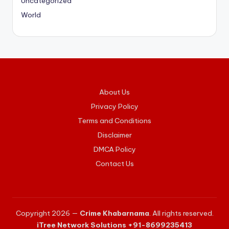
Uncategorized
World
About Us
Privacy Policy
Terms and Conditions
Disclaimer
DMCA Policy
Contact Us
Copyright 2026 —
Crime Khabarnama
. All rights reserved.
iTree Network Solutions +91-8699235413