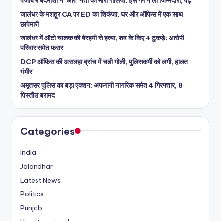
पंजाब में बदमाशों ने ‘आप’ नेता को मारी गोलियां, इस गैंग ने ली जिम्मेदारी, पढ़ें
जालंधर के मशहूर CA पर ED का शिकंजा, घर और ऑफिस में एक साथ
छापेमारी
जालंधर में ऑटो चालक की बेरहमी से हत्या, शव के किए 4 टुकड़े; आरोपी
परिवार समेत फरार
DCP ऑफिस की असलहा ब्रांच में चली गोली, पुलिसकर्मी को लगी, हालत
गंभीर
अमृतसर पुलिस का बड़ा एक्शन: अफगानी नागरिक समेत 4 गिरफ्तार, 8
पिस्तौल बरामद
Categories
India
Jalandhar
Latest News
Politics
Punjab