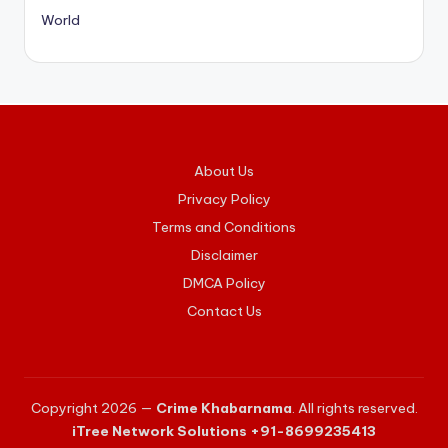
World
About Us
Privacy Policy
Terms and Conditions
Disclaimer
DMCA Policy
Contact Us
Copyright 2026 —
Crime Khabarnama
. All rights reserved.
iTree Network Solutions +91-8699235413