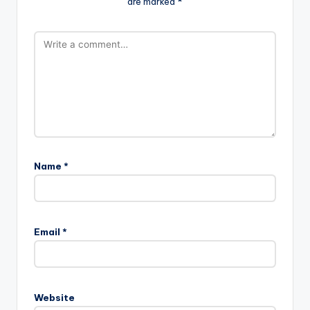
are marked
*
Name
*
Email
*
Website