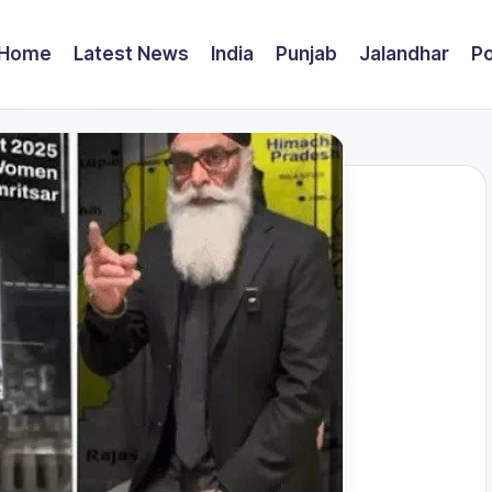
Home
Latest News
India
Punjab
Jalandhar
Po