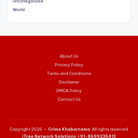
Uncategorized
World
About Us
Privacy Policy
Terms and Conditions
Disclaimer
DMCA Policy
Contact Us
Copyright 2026 —
Crime Khabarnama
. All rights reserved.
iTree Network Solutions +91-8699235413