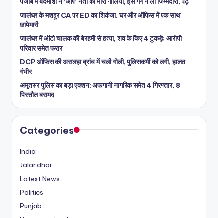
पंजाब में बदमाशों ने ‘आप’ नेता को मारी गोलियां, इस गैंग ने ली जिम्मेदारी, पढ़ें
जालंधर के मशहूर CA पर ED का शिकंजा, घर और ऑफिस में एक साथ
छापेमारी
जालंधर में ऑटो चालक की बेरहमी से हत्या, शव के किए 4 टुकड़े; आरोपी
परिवार समेत फरार
DCP ऑफिस की असलहा ब्रांच में चली गोली, पुलिसकर्मी को लगी, हालत
गंभीर
अमृतसर पुलिस का बड़ा एक्शन: अफगानी नागरिक समेत 4 गिरफ्तार, 8
पिस्तौल बरामद
Categories
India
Jalandhar
Latest News
Politics
Punjab