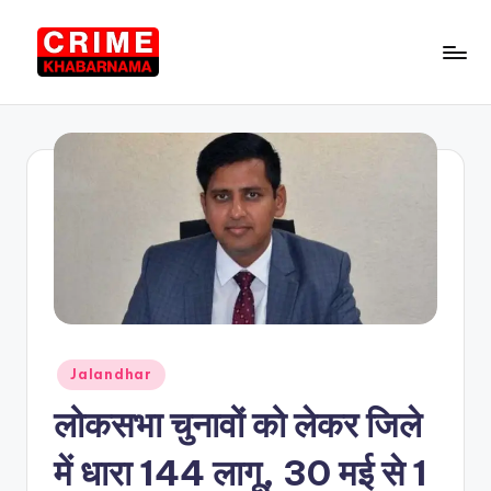
Skip
to
C
Punjab
content
News
ri
in
m
Hindi,
Local
e
News
K
h
a
b
Posted
Jalandhar
a
in
लोकसभा चुनावों को लेकर जिले
r
n
में धारा 144 लागू, 30 मई से 1