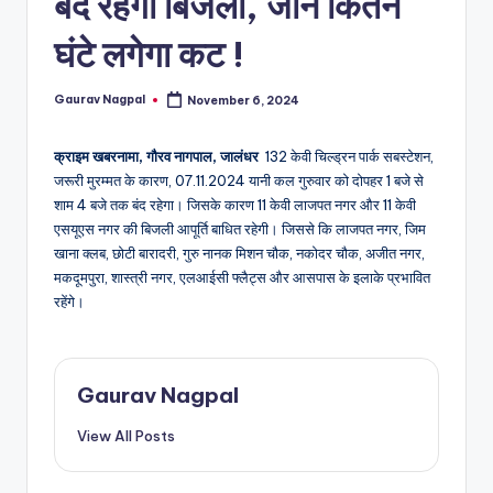
बंद रहेगी बिजली, जानें कितने
a
m
घंटे लगेगा कट !
a
Gaurav Nagpal
November 6, 2024
Posted
by
क्राइम खबरनामा, गौरव नागपाल, जालंधर
132 केवी चिल्ड्रन पार्क सबस्टेशन,
जरूरी मुरम्मत के कारण, 07.11.2024 यानी कल गुरुवार को दोपहर 1 बजे से
शाम 4 बजे तक बंद रहेगा। जिसके कारण 11 केवी लाजपत नगर और 11 केवी
एसयूएस नगर की बिजली आपूर्ति बाधित रहेगी। जिससे कि लाजपत नगर, जिम
खाना क्लब, छोटी बारादरी, गुरु नानक मिशन चौक, नकोदर चौक, अजीत नगर,
मकदूमपुरा, शास्त्री नगर, एलआईसी फ्लैट्स और आसपास के इलाके प्रभावित
रहेंगे।
Gaurav Nagpal
View All Posts