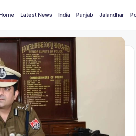
Home
Latest News
India
Punjab
Jalandhar
Po