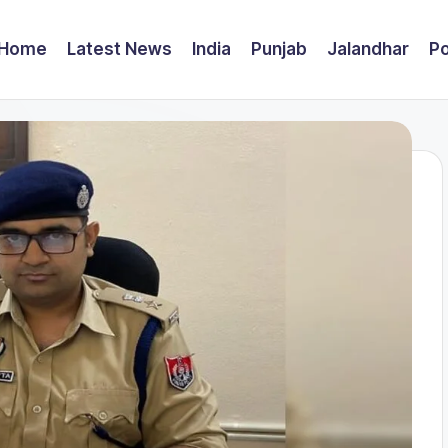
Home
Latest News
India
Punjab
Jalandhar
Po