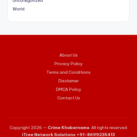
Uncategorized
World
About Us
Privacy Policy
Terms and Conditions
Disclaimer
DMCA Policy
Contact Us
Copyright 2026 —
Crime Khabarnama
. All rights reserved.
iTree Network Solutions +91-8699235413