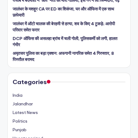
पंजाब में बदमाशों ने ‘आप’ नेता को मारी गोलियां, इस गैंग ने ली जिम्मेदारी, पढ़ें
जालंधर के मशहूर CA पर ED का शिकंजा, घर और ऑफिस में एक साथ
छापेमारी
जालंधर में ऑटो चालक की बेरहमी से हत्या, शव के किए 4 टुकड़े; आरोपी
परिवार समेत फरार
DCP ऑफिस की असलहा ब्रांच में चली गोली, पुलिसकर्मी को लगी, हालत
गंभीर
अमृतसर पुलिस का बड़ा एक्शन: अफगानी नागरिक समेत 4 गिरफ्तार, 8
पिस्तौल बरामद
Categories
India
Jalandhar
Latest News
Politics
Punjab