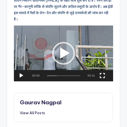
शोधन निवारण अधिनियम (PMLA) के तहत जांच शुरू कर दी है। रमन अरोड़ा
पर गैर-कानूनी तरीके से संपत्ति जुटाने और कथित वसूली के आरोप हैं। अब ईडी
इस मामले में पैसों के लेन-देन और संपत्ति से जुड़े दस्तावेजों की जांच कर रही
है।
V
i
d
e
o
P
l
a
00:00
00:11
y
e
r
Gaurav Nagpal
View All Posts