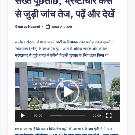
सख्त पूछताछ, भ्रष्टाचार केस
a
m
से जुड़ी जांच तेज, पढ़ें और देखें
a
Gaurav Nagpal
June 2, 2026
Posted
by
जालंधर सेंट्रल से आम आदमी पार्टी के विधायक रमन अरोड़ा आज प्रवर्तन
निदेशालय (ED) के समक्ष पेश हुए। आय से अधिक संपत्ति और कथित
भ्रष्टाचार से जुड़े मामले में एजेंसी ने उन्हें पूछताछ के लिए तलब किया था।
V
i
d
e
o
P
l
a
00:00
00:09
y
e
बताया जा रहा है कि पंजाब विजिलेंस ब्यूरो की कार्रवाई के बाद ईडी ने भी धन
r