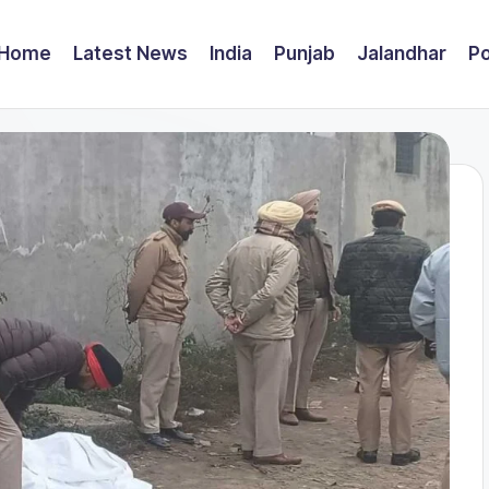
Home
Latest News
India
Punjab
Jalandhar
Po