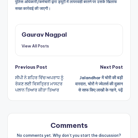
पुलिस अधिकारी/कर्मचारी द्वारा ड्यूटी में लापरवाही बरतने पर उसके खिलाफ
सख्त कार्रवाई की जाएगी।
Gaurav Nagpal
View All Posts
Post
Previous Post
Next Post
ਸੀਪੀ ਨੇ ਸ਼ਹਿਰ ਵਿੱਚ ਅਪਰਾਧ ਨੂੰ
Jalandhar में चोरी की बड़ी
navigation
ਰੋਕਣ ਲਈ ਵਿਸਤ੍ਰਿਤ ਮਾਸਟਰ
वारदात, चोरों ने ज्वेलर्स की दुकान
ਪਲਾਨ ਤਿਆਰ ਕੀਤਾ ਤਿਆਰ
से साफ किए लाखों के गहने, पढ़ें
Comments
No comments yet. Why don’t you start the discussion?