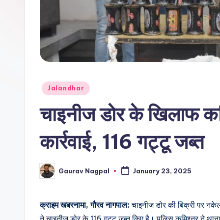
r
n
a
m
Posted
a
Jalandhar
in
चाइनीज डोर के खिलाफ कम
कार्रवाई, 116 गट्टू जब्त
Gaurav Nagpal
January 23, 2025
Posted
by
क्राइम खबरनामा, गौरव नागपाल:
चाइनीज डोर की बिक्री पर नकेल कस
ने चाइनीज डोर के 116 गट्टू जब्त किए है। पुलिस कमिश्नर ने 