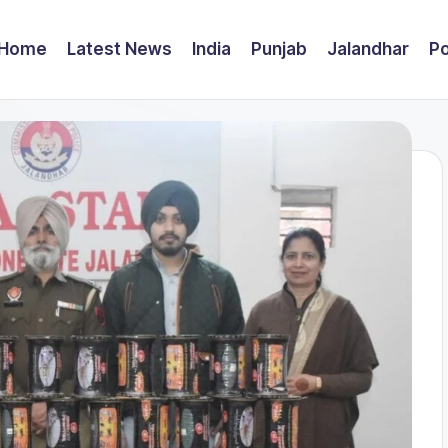
Home
Latest News
India
Punjab
Jalandhar
Po