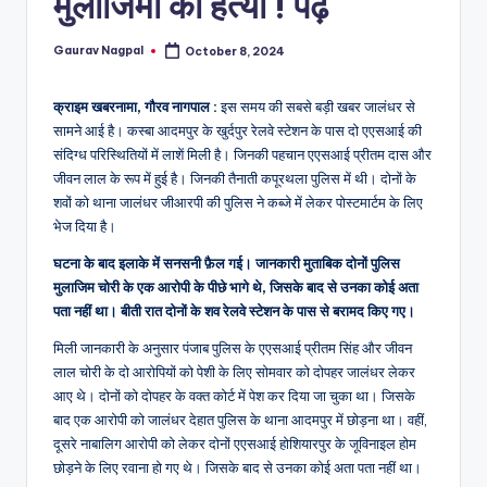
मुलाजिमों की हत्या ! पढ़ें
a
m
Gaurav Nagpal
October 8, 2024
Posted
a
by
क्राइम खबरनामा, गौरव नागपाल :
इस समय की सबसे बड़ी खबर जालंधर से
सामने आई है। कस्बा आदमपुर के खुर्दपुर रेलवे स्टेशन के पास दो एएसआई की
संदिग्ध परिस्थितियों में लाशें मिली है। जिनकी पहचान एएसआई प्रीतम दास और
जीवन लाल के रूप में हुई है। जिनकी तैनाती कपूरथला पुलिस में थी। दोनों के
शवों को थाना जालंधर जीआरपी की पुलिस ने कब्जे में लेकर पोस्टमार्टम के लिए
भेज दिया है।
घटना के बाद इलाके में सनसनी फ़ैल गई। जानकारी मुताबिक दोनों पुलिस
मुलाजिम चोरी के एक आरोपी के पीछे भागे थे, जिसके बाद से उनका कोई अता
पता नहीं था। बीती रात दोनों के शव रेलवे स्टेशन के पास से बरामद किए गए।
मिली जानकारी के अनुसार पंजाब पुलिस के एएसआई प्रीतम सिंह और जीवन
लाल चोरी के दो आरोपियों को पेशी के लिए सोमवार को दोपहर जालंधर लेकर
आए थे। दोनों को दोपहर के वक्त कोर्ट में पेश कर दिया जा चुका था। जिसके
बाद एक आरोपी को जालंधर देहात पुलिस के थाना आदमपुर में छोड़ना था। वहीं,
दूसरे नाबालिग आरोपी को लेकर दोनों एएसआई होशियारपुर के जूविनाइल होम
छोड़ने के लिए रवाना हो गए थे। जिसके बाद से उनका कोई अता पता नहीं था।