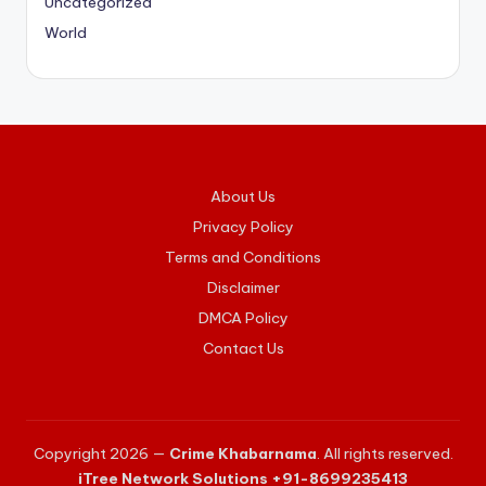
Uncategorized
World
About Us
Privacy Policy
Terms and Conditions
Disclaimer
DMCA Policy
Contact Us
Copyright 2026 —
Crime Khabarnama
. All rights reserved.
iTree Network Solutions +91-8699235413