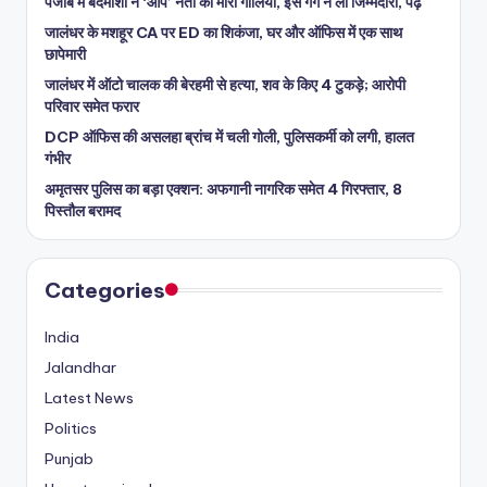
पंजाब में बदमाशों ने ‘आप’ नेता को मारी गोलियां, इस गैंग ने ली जिम्मेदारी, पढ़ें
जालंधर के मशहूर CA पर ED का शिकंजा, घर और ऑफिस में एक साथ
छापेमारी
जालंधर में ऑटो चालक की बेरहमी से हत्या, शव के किए 4 टुकड़े; आरोपी
परिवार समेत फरार
DCP ऑफिस की असलहा ब्रांच में चली गोली, पुलिसकर्मी को लगी, हालत
गंभीर
अमृतसर पुलिस का बड़ा एक्शन: अफगानी नागरिक समेत 4 गिरफ्तार, 8
पिस्तौल बरामद
Categories
India
Jalandhar
Latest News
Politics
Punjab