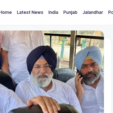
Home
Latest News
India
Punjab
Jalandhar
Po