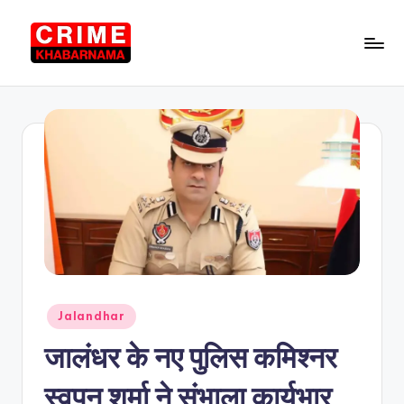
Skip
to
C
Punjab
content
News
ri
in
m
Hindi,
Local
e
News
K
h
a
b
a
Posted
Jalandhar
in
r
जालंधर के नए पुलिस कमिश्नर
n
स्वपन शर्मा ने संभाला कार्यभार