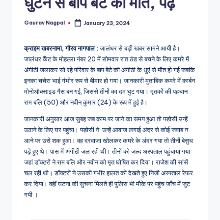
घुटने से बाप बेटे की मौत, पढ़ें
a
m
Gaurav Nagpal
January 23, 2024
Posted
a
by
क्राइम खबरनामा, गौरव नागपाल :
जालंधर से बड़ी खबर सामने आयी है।
जालंधर कैंट के मोहल्ला नंबर 20 में सोमवार रात ठंड से बचने के लिए कमरे में
अंगीठी जलाकर सो रहे परिवार के बाप बेटे की अंगीठी के धुएं से मौत हो गई जबकि
इनका चचेरा भाई गंभीर रूप से बीमार हो गया। जानकारी मुताबिक कमरे में कार्बन
मोनोऑक्साइड गैस बन गई, जिससे तीनों का दम घुट गया। मृतकों की पहचान
राम बलि (50) और नवीन कुमार (24) के रूप में हुई है।
जानकारी अनुसार आज सुबह जब काम पर जाने का समय हुआ तो पड़ोसी उन्हें
उठाने के लिए घर पहुंचा। पड़ोसी ने उन्हें आवाज लगाई अंदर से कोई जवाब न
आने पर उसे शक हुआ। वह दरवाजा खोलकर कमरे के अंदर गया तो तीनों बेसुध
पड़े हुए थे। पास में अंगीठी जल रही थी। तीनों को जल्द अस्पताल पहुंचाया गया
जहां डॉक्टरों ने राम बलि और नवीन को मृत घोषित कर दिया। राजेश की सांसें
चल रही थी। डॉक्टरों ने उसकी गंभीर हालत को देखते हुए निजी अस्पताल रेफर
कर दिया। वहीं घटना की सुचना मिलते ही पुलिस भी मौके पर पहुंच जाँच में जुट
गयी ।