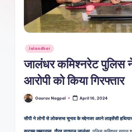
r
n
a
m
Posted
Jalandhar
a
in
जालंधर कमिश्नरेट पुलिस न
आरोपी को किया गिरफ्तार
Gaurav Nagpal
April 16, 2024
Posted
by
सीपी ने लोगों से लोकसभा चुनाव के मद्देनजर अपने लाइसेंसी हथि
क्राइम खबरनामा, गौरव नागपाल जालंधर,
पुलिस कमिश्नर स्वपन शर्म