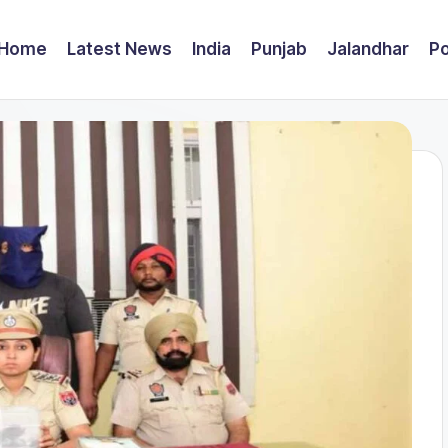
Home
Latest News
India
Punjab
Jalandhar
Po